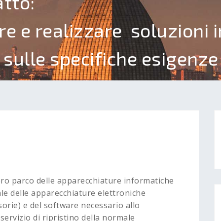
atto:
re e realizzare soluzioni 
 sulle specifiche esigenze
tero parco delle apparecchiature informatiche
iale delle apparecchiature elettroniche
orie) e del software necessario allo
 servizio di ripristino della normale